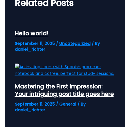
Related Posts
Hello world!
September 11, 2025
/
Uncategorized
/ By
daniel_richter
Mastering the First Impression:
Your intriguing post title goes here
September 11, 2025
/
General
/ By
daniel_richter